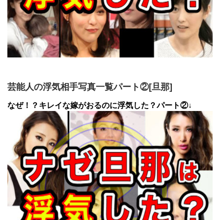
芸能人の浮気相手写真一覧パート②[旦那]
なぜ！？キレイな嫁がおるのに浮気した？パート②↓