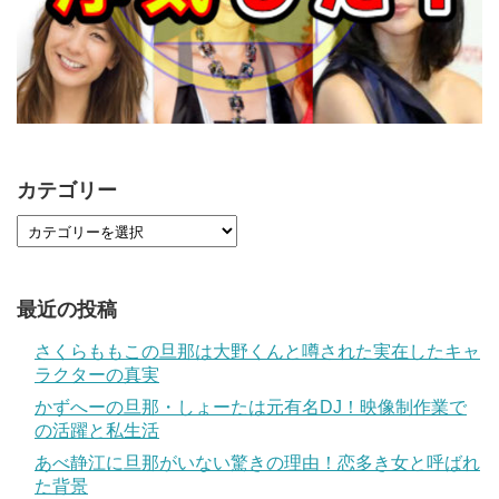
カテゴリー
最近の投稿
さくらももこの旦那は大野くんと噂された実在したキャ
ラクターの真実
かずへーの旦那・しょーたは元有名DJ！映像制作業で
の活躍と私生活
あべ静江に旦那がいない驚きの理由！恋多き女と呼ばれ
た背景