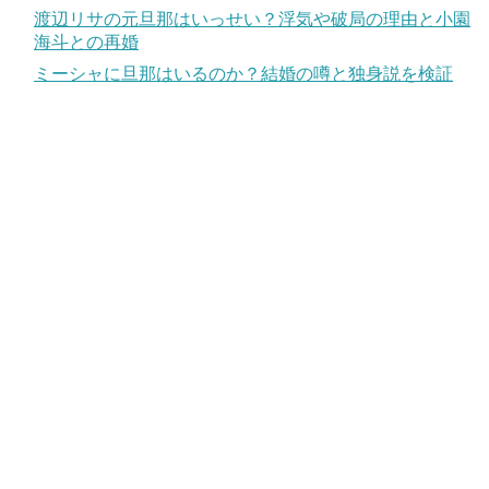
渡辺リサの元旦那はいっせい？浮気や破局の理由と小園
海斗との再婚
ミーシャに旦那はいるのか？結婚の噂と独身説を検証