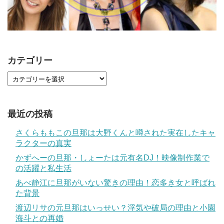
カテゴリー
最近の投稿
さくらももこの旦那は大野くんと噂された実在したキャ
ラクターの真実
かずへーの旦那・しょーたは元有名DJ！映像制作業で
の活躍と私生活
あべ静江に旦那がいない驚きの理由！恋多き女と呼ばれ
た背景
渡辺リサの元旦那はいっせい？浮気や破局の理由と小園
海斗との再婚