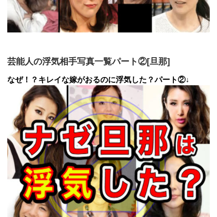
芸能人の浮気相手写真一覧パート②[旦那]
なぜ！？キレイな嫁がおるのに浮気した？パート②↓