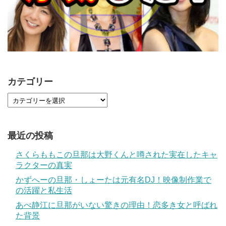
カテゴリー
最近の投稿
さくらももこの旦那は大野くんと噂された実在したキャ
ラクターの真実
かずへーの旦那・しょーたは元有名DJ！映像制作業で
の活躍と私生活
あべ静江に旦那がいない驚きの理由！恋多き女と呼ばれ
た背景