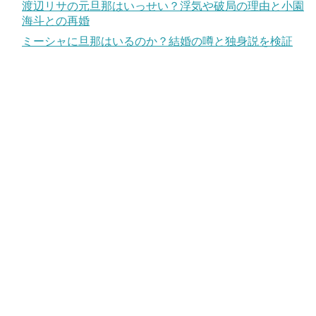
渡辺リサの元旦那はいっせい？浮気や破局の理由と小園
海斗との再婚
ミーシャに旦那はいるのか？結婚の噂と独身説を検証