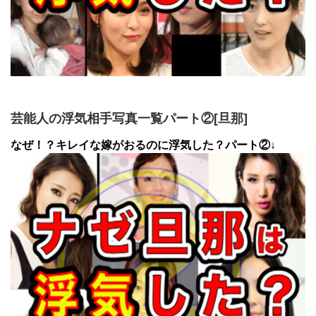
芸能人の浮気相手写真一覧パート②[旦那]
なぜ！？キレイな嫁がおるのに浮気した？パート②↓