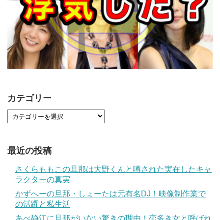
カテゴリー
最近の投稿
さくらももこの旦那は大野くんと噂された実在したキャ
ラクターの真実
かずへーの旦那・しょーたは元有名DJ！映像制作業で
の活躍と私生活
あべ静江に旦那がいない驚きの理由！恋多き女と呼ばれ