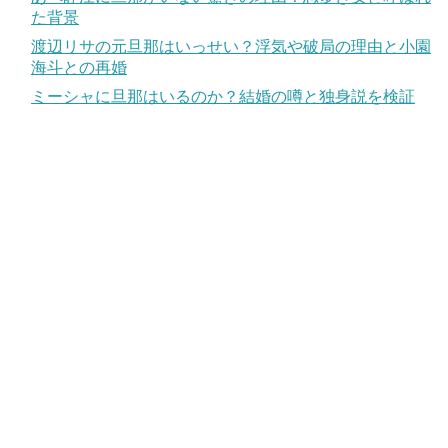
た背景
渡辺リサの元旦那はいっせい？浮気や破局の理由と小園
海斗との再婚
ミーシャに旦那はいるのか？結婚の噂と独身説を検証