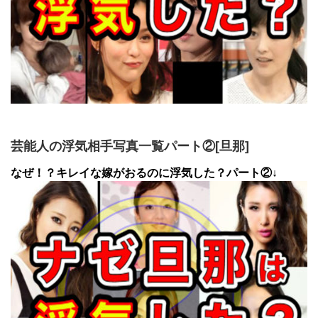
芸能人の浮気相手写真一覧パート②[旦那]
なぜ！？キレイな嫁がおるのに浮気した？パート②↓