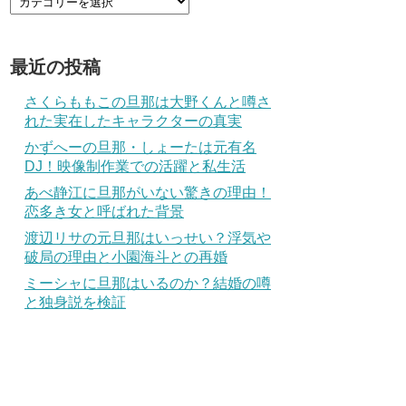
最近の投稿
さくらももこの旦那は大野くんと噂さ
れた実在したキャラクターの真実
かずへーの旦那・しょーたは元有名
DJ！映像制作業での活躍と私生活
あべ静江に旦那がいない驚きの理由！
恋多き女と呼ばれた背景
渡辺リサの元旦那はいっせい？浮気や
破局の理由と小園海斗との再婚
ミーシャに旦那はいるのか？結婚の噂
と独身説を検証