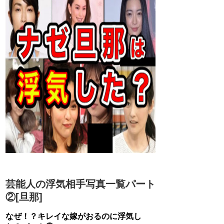
芸能人の浮気相手写真一覧パート
②[旦那]
なぜ！？キレイな嫁がおるのに浮気し