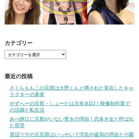
カテゴリー
最近の投稿
さくらももこの旦那は大野くんと噂された実在したキャ
ラクターの真実
かずへーの旦那・しょーたは元有名DJ！映像制作業で
の活躍と私生活
あべ静江に旦那がいない驚きの理由！恋多き女と呼ばれ
た背景
渡辺リサの元旦那はいっせい？浮気や破局の理由と小園