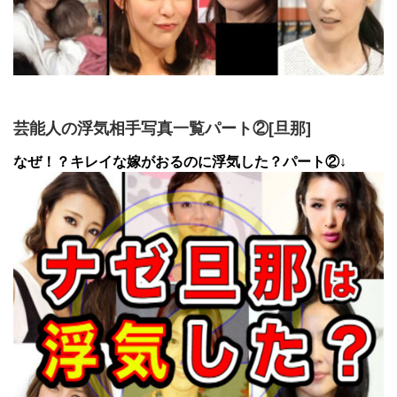
芸能人の浮気相手写真一覧パート②[旦那]
なぜ！？キレイな嫁がおるのに浮気した？パート②↓