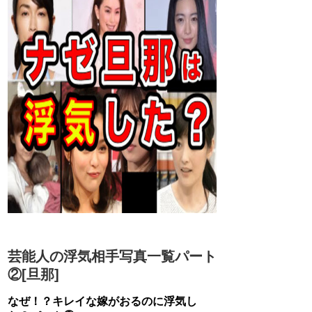
芸能人の浮気相手写真一覧パート
②[旦那]
なぜ！？キレイな嫁がおるのに浮気し