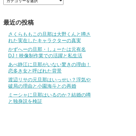
最近の投稿
さくらももこの旦那は大野くんと噂さ
れた実在したキャラクターの真実
かずへーの旦那・しょーたは元有名
DJ！映像制作業での活躍と私生活
あべ静江に旦那がいない驚きの理由！
恋多き女と呼ばれた背景
渡辺リサの元旦那はいっせい？浮気や
破局の理由と小園海斗との再婚
ミーシャに旦那はいるのか？結婚の噂
と独身説を検証
分PDT