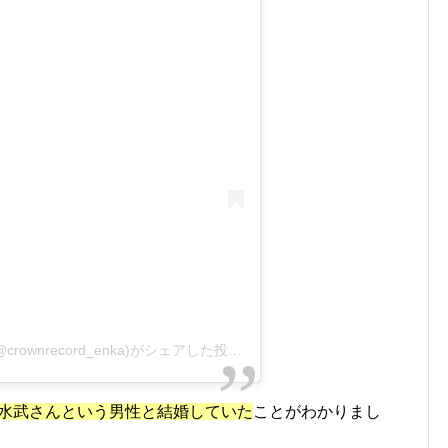
日本クラウン演歌・歌謡曲《公式》さん(@crownrecord_enka)がシェアした投稿 –
2019年 3月月13日午前5時41
に清水武さんという男性と結婚していた
ことがわかりまし