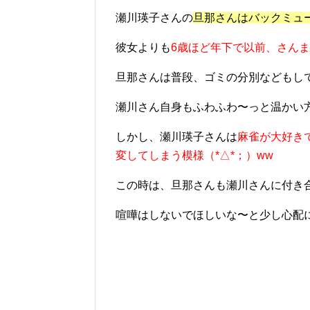
瀬川瑛子さんの
旦那さんはバックミュ
彼女よりも
6歳ほど年下で以前、さん
旦那さんは普段、
ゴミの分別などもし
瀬川さん自身もふわふわ〜っと温かい
しかし、瀬川瑛子さんは
麻雀が大好き
変してしまう模様（*△*；）ww
この時は、旦那さんも瀬川さんに付き
喧嘩はしないでほしいな〜と少し心配