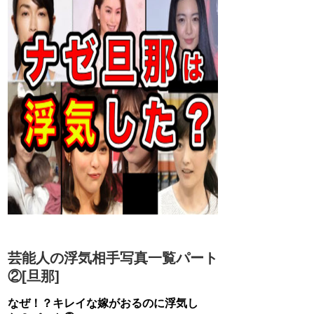
芸能人の浮気相手写真一覧パート
②[旦那]
なぜ！？キレイな嫁がおるのに浮気し