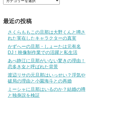
最近の投稿
さくらももこの旦那は大野くんと噂さ
れた実在したキャラクターの真実
かずへーの旦那・しょーたは元有名
DJ！映像制作業での活躍と私生活
あべ静江に旦那がいない驚きの理由！
恋多き女と呼ばれた背景
渡辺リサの元旦那はいっせい？浮気や
破局の理由と小園海斗との再婚
ミーシャに旦那はいるのか？結婚の噂
と独身説を検証