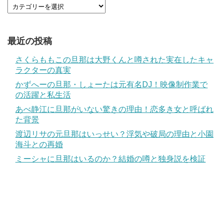
最近の投稿
さくらももこの旦那は大野くんと噂された実在したキャ
ラクターの真実
かずへーの旦那・しょーたは元有名DJ！映像制作業で
の活躍と私生活
あべ静江に旦那がいない驚きの理由！恋多き女と呼ばれ
た背景
渡辺リサの元旦那はいっせい？浮気や破局の理由と小園
海斗との再婚
ミーシャに旦那はいるのか？結婚の噂と独身説を検証