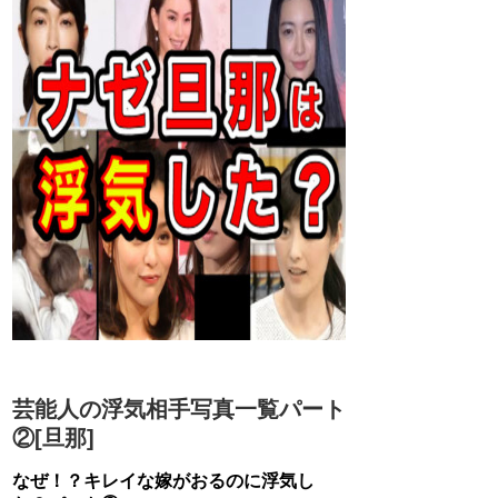
芸能人の浮気相手写真一覧パート
②[旦那]
なぜ！？キレイな嫁がおるのに浮気し