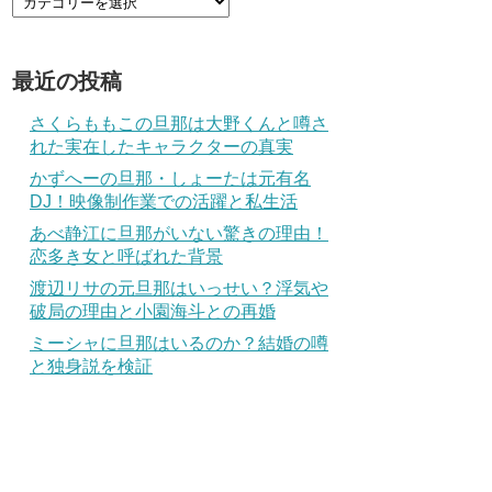
最近の投稿
さくらももこの旦那は大野くんと噂さ
れた実在したキャラクターの真実
かずへーの旦那・しょーたは元有名
DJ！映像制作業での活躍と私生活
あべ静江に旦那がいない驚きの理由！
恋多き女と呼ばれた背景
渡辺リサの元旦那はいっせい？浮気や
破局の理由と小園海斗との再婚
ミーシャに旦那はいるのか？結婚の噂
と独身説を検証