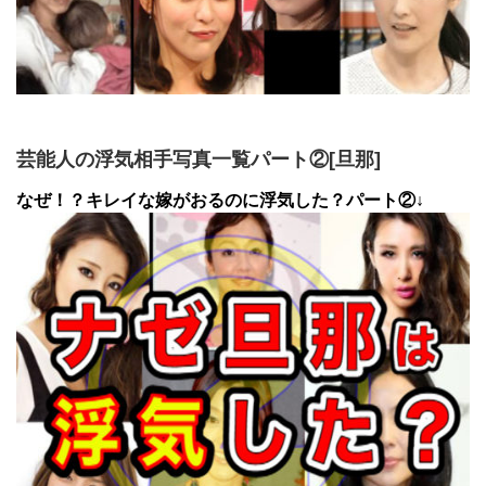
芸能人の浮気相手写真一覧パート②[旦那]
なぜ！？キレイな嫁がおるのに浮気した？パート②↓