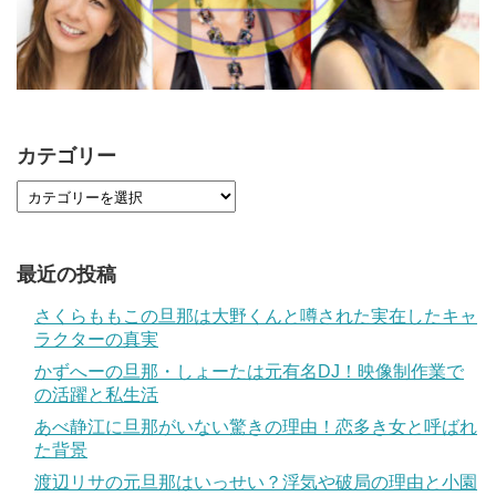
カテゴリー
最近の投稿
さくらももこの旦那は大野くんと噂された実在したキャ
ラクターの真実
かずへーの旦那・しょーたは元有名DJ！映像制作業で
の活躍と私生活
あべ静江に旦那がいない驚きの理由！恋多き女と呼ばれ
た背景
渡辺リサの元旦那はいっせい？浮気や破局の理由と小園