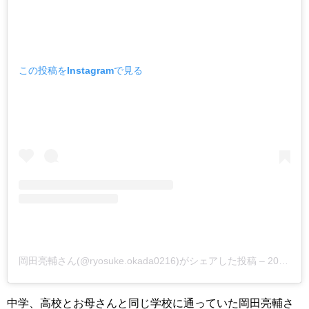
この投稿をInstagramで見る
岡田亮輔さん(@ryosuke.okada0216)がシェアした投稿 –
2019年 9月月19日午前1時28分PDT
中学、高校とお母さんと同じ学校に通っていた
岡田亮輔さ