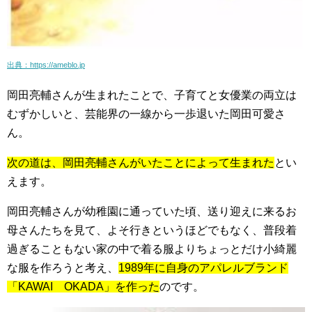
出典：https://ameblo.jp
岡田亮輔さんが生まれたことで、子育てと女優業の両立は
むずかしいと、
芸能界の一線から一歩退いた
岡田可愛さ
ん。
次の道は、岡田亮輔さんがいたことによって生まれた
とい
えます。
岡田亮輔さんが幼稚園に通っていた頃、送り迎えに来るお
母さんたちを見て、よそ行きというほどでもなく、普段着
過ぎることもない家の中で着る服よりちょっとだけ小綺麗
な服を作ろうと考え、
1989年に自身のアパレルブランド
「KAWAI OKADA」を作った
のです。