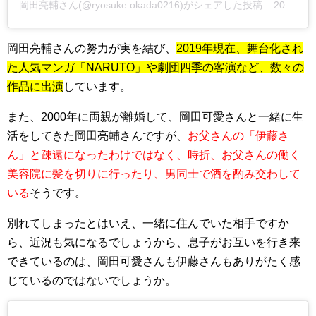
岡田亮輔さん(@ryosuke.okada0216)がシェアした投稿 –
2019年 6月月17日午前7時38分PDT
岡田亮輔さんの努力が実を結び、
2019年現在、舞台化され
た人気マンガ「NARUTO」や
劇団四季の客演など、数々の
作品に出演
しています。
また、
2000年に両親が離婚して、岡田可愛さんと一緒に生
活をしてきた岡田亮輔さんですが、
お父さんの「伊藤さ
ん」と疎遠になったわけではなく、時折、お父さんの働く
美容院に髪を切りに行ったり、男同士で酒を酌み交わして
いる
そうです。
別れてしまったとはいえ、一緒に住んでいた相手ですか
ら、近況も気になるでしょうから、息子がお互いを行き来
できているのは、岡田可愛さんも伊藤さんもありがたく感
じているのではないでしょうか。