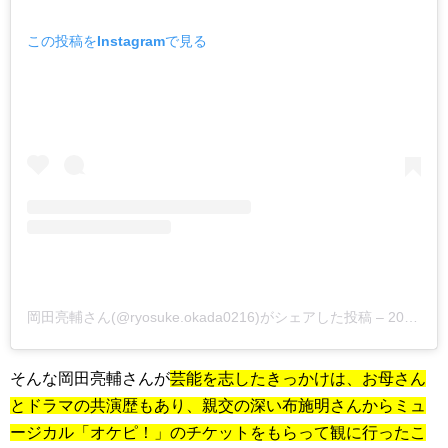
この投稿をInstagramで見る
岡田亮輔さん(@ryosuke.okada0216)がシェアした投稿 –
2019年 2月月21日午後11時42分PST
そんな岡田亮輔さんが
芸能を志したきっかけは、お母さん
とドラマの共演歴もあり、親交の深い布施明さんからミュ
ージカル「オケピ！」のチケットをもらって観に行ったこ