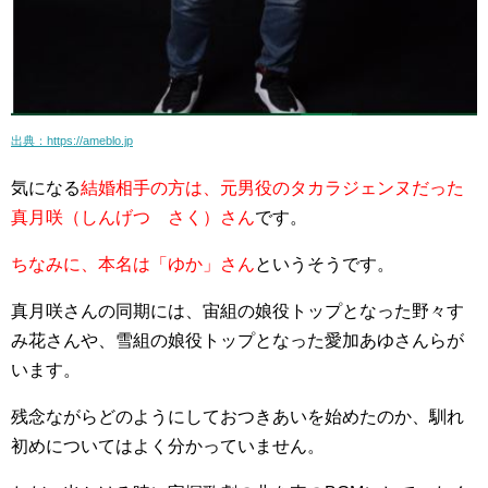
出典：https://ameblo.jp
気になる
結婚相手の方は、元男役のタカラジェンヌだった
真月咲（しんげつ さく）さん
です。
ちなみに、本名は「ゆか」さん
というそうです。
真月咲さんの
同期には、宙組の娘役トップとなった野々す
み花さんや、雪組の娘役トップとなった愛加あゆさんらが
います
。
残念ながら
どのようにしておつきあいを始めたのか、馴れ
初めについてはよく分かっていません
。