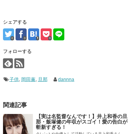
シェアする
0
0
0
フォローする
子供
,
岡田薫
,
旦那
dannna
関連記事
【実は名監督なんです！】井上和香の旦
那・飯塚健の年収がスゴイ！愛の告白が
斬新すぎる！
タレントや女優として活動している井上和香さん