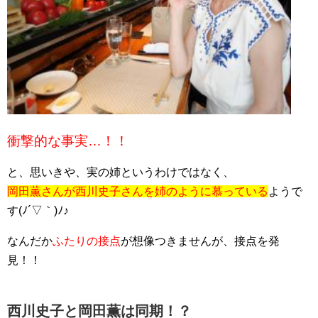
衝撃的な事実…！！
と、思いきや、実の姉というわけではなく、
岡田薫さんが西川史子さんを姉のように慕っている
ようで
す(ﾉ´▽｀)ﾉ♪
なんだか
ふたりの接点
が想像つきませんが、接点を発
見！！
西川史子と岡田薫は同期！？