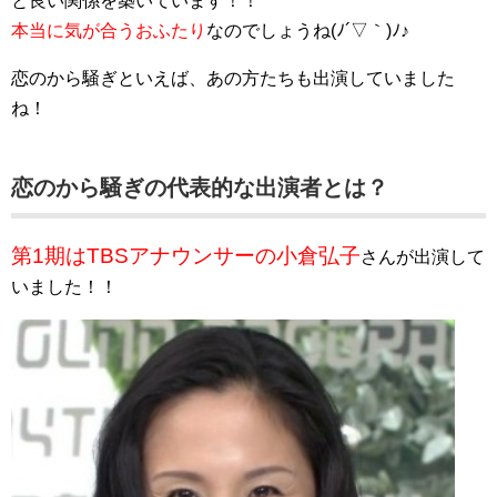
と良い関係を築いています！！
本当に気が合うおふたり
なのでしょうね(ﾉ´▽｀)ﾉ♪
恋のから騒ぎといえば、あの方たちも出演していました
ね！
恋のから騒ぎの代表的な出演者とは？
第1期はTBSアナウンサーの小倉弘子
さんが出演して
いました！！