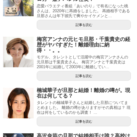
恋愛バラエティ番組「あいのり」で有名になった桃
さんは、2020年に再婚をしました。 再婚相手である
旦那さんは年下彼氏で爽やかイケメンと...
記事を読む
梅宮アンナの元ヒモ旦那・千葉貴史の経
歴がヤバすぎた！離婚理由に納
得・・。。
モデル、タレントとして活躍中の梅宮アンナさんの
元旦那は千葉貴史さん。 梅宮アンナと千葉貴史は
2001年に結婚して2003年に離婚してい...
記事を読む
楠城華子が旦那と結婚！離婚の噂が。現
在は何してる？
タレントの楠城華子さんと結婚した旦那についてま
とめました。 離婚の噂がありますがその真相は？ 現
在は何をしているのかも調査！ ...
記事を読む
高沢奈苗の旦那で結婚相手は誰？高校は