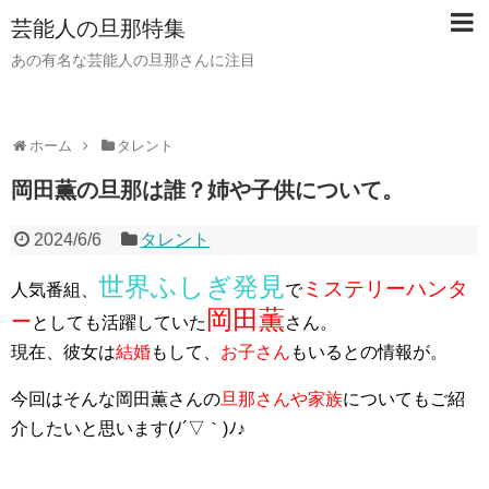
芸能人の旦那特集
あの有名な芸能人の旦那さんに注目
ホーム
タレント
岡田薫の旦那は誰？姉や子供について。
2024/6/6
タレント
世界ふしぎ発見
ミステリーハンタ
人気番組、
で
岡田薫
ー
としても活躍していた
さん。
現在、彼女は
結婚
もして、
お子さん
もいるとの情報が。
今回はそんな岡田薫さんの
旦那さんや家族
についてもご紹
介したいと思います(ﾉ´▽｀)ﾉ♪