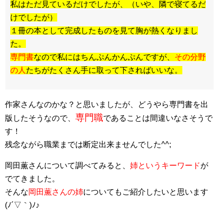
私はただ見ているだけでしたが、（いや、隣で寝てるだ
けでしたが）
１冊の本として完成したものを見て胸が熱くなりまし
た。
専門書
なので私にはちんぷんかんぷんですが、
その分野
の人
たちがたくさん手に取って下さればいいな。
作家さんなのかな？と思いましたが、どうやら専門書を出
専門職
版したそうなので、
であることは間違いなさそうで
す！
残念ながら職業までは断定出来ませんでした^^;
岡田薫さんについて調べてみると、
姉というキーワード
が
でてきました。
そんな
岡田薫さんの姉
についてもご紹介したいと思います
(ﾉ´▽｀)ﾉ♪