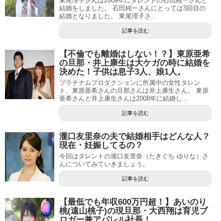
東尾理子さんは2009年にタレントの石田純一さんと
結婚をしました。 石田純一さんにとっては3回目の
結婚となりました。 東尾理子さ...
記事を読む
【不倫でも離婚はしない！？】東原亜希
の旦那・井上康生は大ケガの時に結婚を
決めた！子供は息子3人、娘1人。
プラチナムプロダクションに所属中の女性タレン
ト、東原亜希さんの旦那さんは井上康生さん。 東原
亜希さんと井上康生さんは2008年に結婚し...
記事を読む
瀧口友里奈の夫で結婚相手はどんな人？
現在・妊娠してるの？
今回はタレントの瀧口友里奈（たきぐち ゆりな）さ
んについてみていきましょう。
記事を読む
【最低でも年収600万円超！】あいのり
桃(遠山桃子)の現旦那・大西翔は育児ブ
ロガー兼アパレル社長！