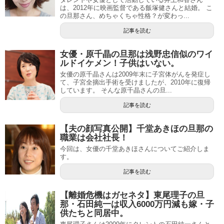
は、2012年に映画監督である飯塚健さんと結婚。 こ
の旦那さん、めちゃくちゃ性格？が変わっ...
記事を読む
女優・原千晶の旦那は浅野忠信似のワイ
ルドイケメン！子供はいない。
女優の原千晶さんは2009年末に子宮体がんを発症し
て、子宮全摘出手術を受けましたが、2010年に復帰
しています。 そんな原千晶さんの旦...
記事を読む
【夫の顔写真公開】千堂あきほの旦那の
職業は会社社長！
今回は、女優の千堂あきほさんについてご紹介しま
す。
記事を読む
【離婚危機はガセネタ】東尾理子の旦
那・石田純一は収入6000万円減も嫁・子
供たちと同居中。