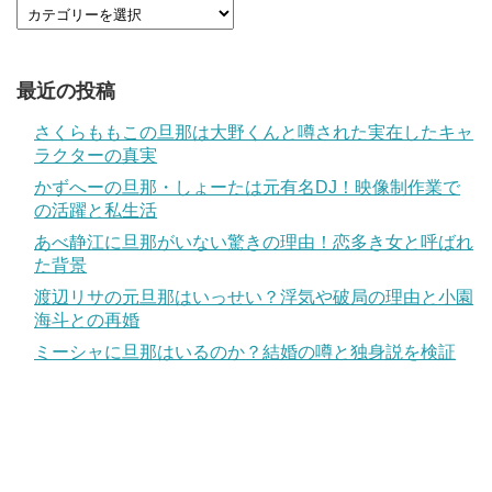
最近の投稿
さくらももこの旦那は大野くんと噂された実在したキャ
ラクターの真実
かずへーの旦那・しょーたは元有名DJ！映像制作業で
の活躍と私生活
あべ静江に旦那がいない驚きの理由！恋多き女と呼ばれ
た背景
渡辺リサの元旦那はいっせい？浮気や破局の理由と小園
海斗との再婚
ミーシャに旦那はいるのか？結婚の噂と独身説を検証