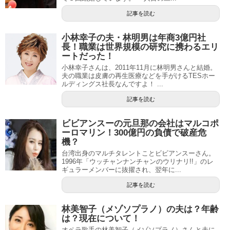
記事を読む
小林幸子の夫・林明男は年商3億円社
長！職業は世界規模の研究に携わるエリ
ートだった！
小林幸子さんは、2011年11月に林明男さんと結婚。
夫の職業は皮膚の再生医療などを手がけるTESホー
ルディングス社長なんですよ！ ...
記事を読む
ビビアンスーの元旦那の会社はマルコポ
ーロマリン！300億円の負債で破産危
機？
台湾出身のマルチタレントことビビアンスーさん。
1996年「ウッチャンナンチャンのウリナリ!!」のレ
ギュラーメンバーに抜擢され、翌年に...
記事を読む
林美智子（メゾソプラノ）の夫は？年齢
は？現在について！
オペラ歌手の林美智子（メゾソプラノ）さんと夫に