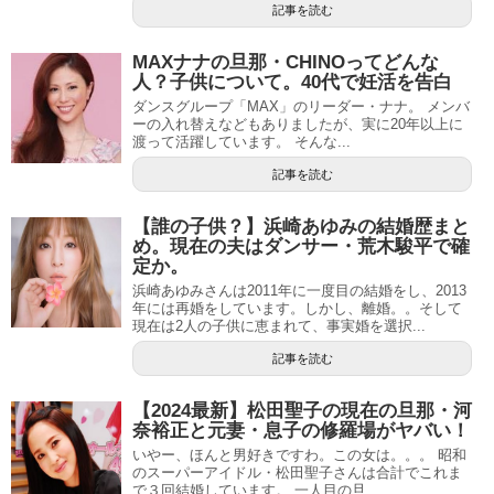
記事を読む
MAXナナの旦那・CHINOってどんな
人？子供について。40代で妊活を告白
ダンスグループ「MAX」のリーダー・ナナ。 メンバ
ーの入れ替えなどもありましたが、実に20年以上に
渡って活躍しています。 そんな...
記事を読む
【誰の子供？】浜崎あゆみの結婚歴まと
め。現在の夫はダンサー・荒木駿平で確
定か。
浜崎あゆみさんは2011年に一度目の結婚をし、2013
年には再婚をしています。しかし、離婚。。そして
現在は2人の子供に恵まれて、事実婚を選択...
記事を読む
【2024最新】松田聖子の現在の旦那・河
奈裕正と元妻・息子の修羅場がヤバい！
いやー、ほんと男好きですわ。この女は。。。 昭和
のスーパーアイドル・松田聖子さんは合計でこれま
で３回結婚しています。 一人目の旦...