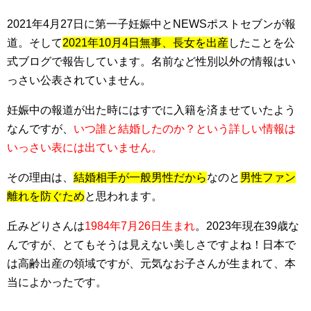
2021年4月27日に第一子妊娠中とNEWSポストセブンが報
道。そして
2021年10月4日無事、長女を出産
したことを公
式ブログで報告しています。名前など性別以外の情報はい
っさい公表されていません。
妊娠中の報道が出た時にはすでに入籍を済ませていたよう
なんですが、
いつ誰と結婚したのか？という詳しい情報は
いっさい表には出ていません。
その理由は、
結婚相手が一般男性だから
なのと
男性ファン
離れを防ぐため
と思われます。
丘みどりさんは
1984年7月26日生まれ
。2023年現在39歳な
んですが、とてもそうは見えない美しさですよね！日本で
は高齢出産の領域ですが、元気なお子さんが生まれて、本
当によかったです。