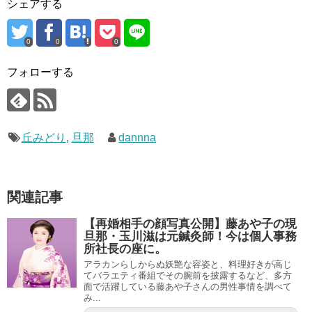
シェアする
0
0
0
フォローする
丘みどり
,
旦那
dannna
関連記事
【再婚相手の顔写真公開】藤あや子の現
旦那・玉川滋は元鍼灸師！今は個人事務
所社長の座に。
アラカンらしからぬ妖艶な容姿と、料理好きが高じ
てバラエティ番組でその腕前を披露するなど、多方
面で活躍している藤あや子さんの男性事情を調べて
み...