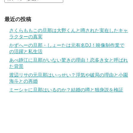
最近の投稿
さくらももこの旦那は大野くんと噂された実在したキャ
ラクターの真実
かずへーの旦那・しょーたは元有名DJ！映像制作業で
の活躍と私生活
あべ静江に旦那がいない驚きの理由！恋多き女と呼ばれ
た背景
渡辺リサの元旦那はいっせい？浮気や破局の理由と小園
海斗との再婚
ミーシャに旦那はいるのか？結婚の噂と独身説を検証