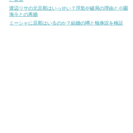
渡辺リサの元旦那はいっせい？浮気や破局の理由と小園
海斗との再婚
ミーシャに旦那はいるのか？結婚の噂と独身説を検証