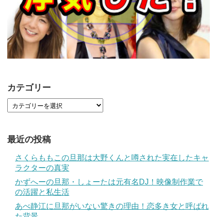
カテゴリー
最近の投稿
さくらももこの旦那は大野くんと噂された実在したキャ
ラクターの真実
かずへーの旦那・しょーたは元有名DJ！映像制作業で
の活躍と私生活
あべ静江に旦那がいない驚きの理由！恋多き女と呼ばれ
た背景