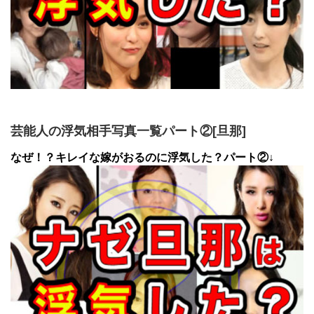
芸能人の浮気相手写真一覧パート②[旦那]
なぜ！？キレイな嫁がおるのに浮気した？パート②↓