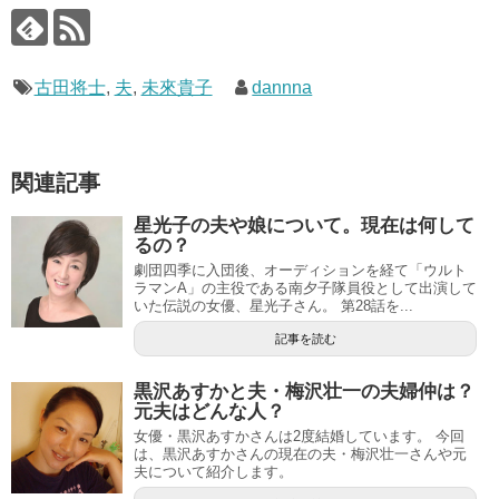
古田将士
,
夫
,
未來貴子
dannna
関連記事
星光子の夫や娘について。現在は何して
るの？
劇団四季に入団後、オーディションを経て「ウルト
ラマンA」の主役である南夕子隊員役として出演して
いた伝説の女優、星光子さん。 第28話を...
記事を読む
黒沢あすかと夫・梅沢壮一の夫婦仲は？
元夫はどんな人？
女優・黒沢あすかさんは2度結婚しています。 今回
は、黒沢あすかさんの現在の夫・梅沢壮一さんや元
夫について紹介します。