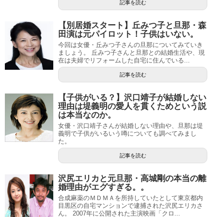
記事を読む
【別居婚スタート】丘みつ子と旦那・森
田演は元パイロット！子供はいない。
今回は女優・丘みつ子さんの旦那についてみていき
ましょう。 丘みつ子さんと旦那との結婚生活や、現
在は夫婦でリフォームした自宅に住んでいる...
記事を読む
【子供がいる？】沢口靖子が結婚しない
理由は堤義明の愛人を貫くためという説
は本当なのか。
女優・沢口靖子さんが結婚しない理由や、旦那は堤
義明で子供がいるいう噂についても調べてみまし
た。
記事を読む
沢尻エリカと元旦那・高城剛の本当の離
婚理由がエグすぎる。。
合成麻薬のＭＤＭＡを所持していたとして東京都内
目黒区の自宅マンションで逮捕された沢尻エリカさ
ん。 2007年に公開された主演映画「クロ...