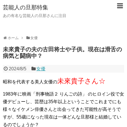
芸能人の旦那特集
あの有名な芸能人の旦那さんに注目
ホーム
女優
未來貴子の夫の古田将士や子供。現在は滑舌の
病気と闘病中？
2024/8/5
女優
未來貴子さん☆
昭和を代表する美人女優の
1983年に映画「刑事物語２ りんごの詩」 のヒロイン役で女
優デビューし、芸歴は35年以上ということでこれまでにも
様々なイケメン俳優さんと出会ってきた可能性が高そうで
すが、55歳になった現在は一体どんな旦那様と結婚してい
るのでしょうか？