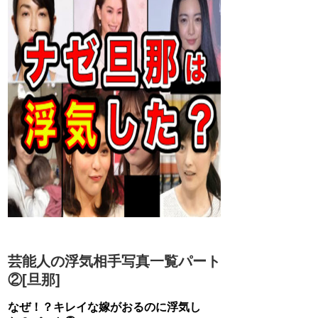
芸能人の浮気相手写真一覧パート
②[旦那]
なぜ！？キレイな嫁がおるのに浮気し