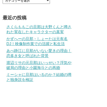
最近の投稿
さくらももこの旦那は大野くんと噂さ
れた実在したキャラクターの真実
かずへーの旦那・しょーたは元有名
DJ！映像制作業での活躍と私生活
あべ静江に旦那がいない驚きの理由！
恋多き女と呼ばれた背景
渡辺リサの元旦那はいっせい？浮気や
破局の理由と小園海斗との再婚
ミーシャに旦那はいるのか？結婚の噂
と独身説を検証