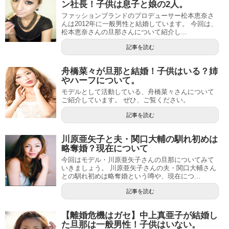
ン社長！子供は息子と娘の2人。
ファッションブランドのプロデューサー松本恵奈さ
んは2012年に一般男性と結婚しています。 今回は、
松本恵奈さんの旦那さんについて紹介し...
記事を読む
舟橋菜々が旦那と結婚！子供はいる？姉
やハーフについて。
モデルとして活動している、舟橋菜々さんについて
ご紹介しています。 ぜひ、ご覧ください。
記事を読む
川原亜矢子と夫・関口大輔の馴れ初めは
略奪婚？現在について
今回はモデル・川原亜矢子さんの旦那についてみて
いきましょう。 川原亜矢子さんの夫・関口大輔さん
との馴れ初めは略奪婚という噂や、現在につ...
記事を読む
【離婚危機はガセ】中上真亜子が結婚し
た旦那は一般男性！子供はいない。