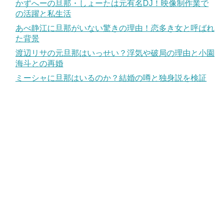
かずへーの旦那・しょーたは元有名DJ！映像制作業で
の活躍と私生活
あべ静江に旦那がいない驚きの理由！恋多き女と呼ばれ
た背景
渡辺リサの元旦那はいっせい？浮気や破局の理由と小園
海斗との再婚
ミーシャに旦那はいるのか？結婚の噂と独身説を検証