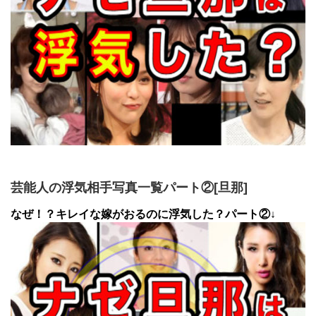
芸能人の浮気相手写真一覧パート②[旦那]
なぜ！？キレイな嫁がおるのに浮気した？パート②↓