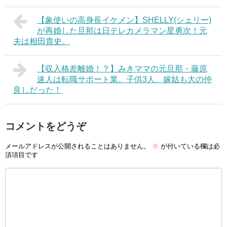
【象使いの高身長イケメン】SHELLY(シェリー)
が再婚した旦那は日テレカメラマン星勇次！元
夫は相田貴史。
【収入格差離婚！？】みきママの元旦那・藤原
速人は転職サポート業。子供3人、嫁姑も大の仲
良しだった！
コメントをどうぞ
メールアドレスが公開されることはありません。
※
が付いている欄は必
須項目です