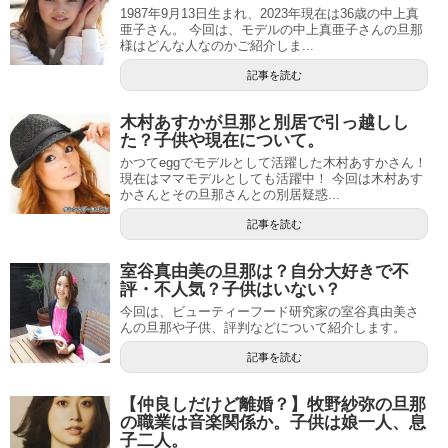
1987年9月13日生まれ、2023年現在は36歳の中上真
亜子さん。 今回は、モデルの中上真亜子さんの旦那
様はどんな人なのかご紹介しま...
記事を読む
木村あすかが旦那と別居で引っ越しし
た？子供や現在について。
かつてeggでモデルとして活躍した木村あすかさん！
現在はママモデルとしても活躍中！ 今回は木村あす
かさんとその旦那さんとの別居疑惑...
記事を読む
室谷真由美の旦那は？自分大好きで不
評・不人気？子供はいない？
今回は、ビューティーフード研究家の室谷真由美さ
んの旦那や子供、評判などについて紹介します。
記事を読む
【仲良しだけど離婚？】牧野紗弥の旦那
の職業は音楽関係か。子供は娘一人、息
子二人。