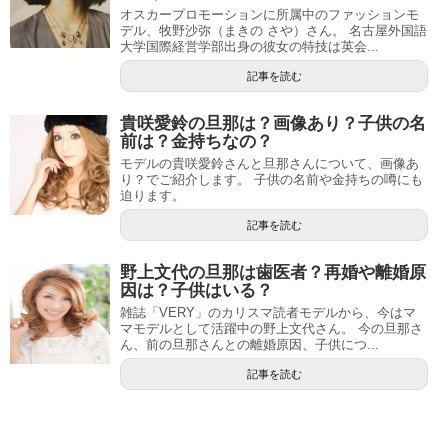
オスカープロモーションに所属中のファッションモ
デル、牧野沙弥（まきの さや）さん。 名古屋外国語
大学国際経営学部出身の彼女の特技は英会...
記事を読む
貴咲愛鈴の旦那は？画像あり？子供の名
前は？金持ちなの？
モデルの貴咲愛鈴さんと旦那さんについて、画像あ
り？でご紹介します。 子供の名前や金持ちの噂にも
迫ります。
記事を読む
野上文代の旦那は歯医者？再婚や離婚原
因は？子供はいる？
雑誌「VERY」のカリスマ読者モデルから、今はマ
マモデルとして活躍中の野上文代さん。 今の旦那さ
ん、前の旦那さんとの離婚原因、子供につ...
記事を読む