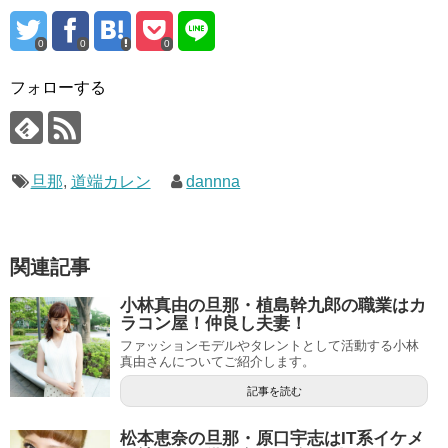
0
0
0
フォローする
旦那
,
道端カレン
dannna
関連記事
小林真由の旦那・植島幹九郎の職業はカ
ラコン屋！仲良し夫妻！
ファッションモデルやタレントとして活動する小林
真由さんについてご紹介します。
記事を読む
松本恵奈の旦那・原口宇志はIT系イケメ