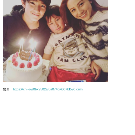
出典
https://xn--o9j0bk9502af6a074bi40d7kf59d.com