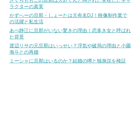
さくらももこの旦那は大野くんと噂された実在したキャ
ラクターの真実
かずへーの旦那・しょーたは元有名DJ！映像制作業で
の活躍と私生活
あべ静江に旦那がいない驚きの理由！恋多き女と呼ばれ
た背景
渡辺リサの元旦那はいっせい？浮気や破局の理由と小園
海斗との再婚
ミーシャに旦那はいるのか？結婚の噂と独身説を検証