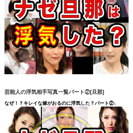
芸能人の浮気相手写真一覧パート②[旦那]
なぜ！？キレイな嫁がおるのに浮気した？パート②↓