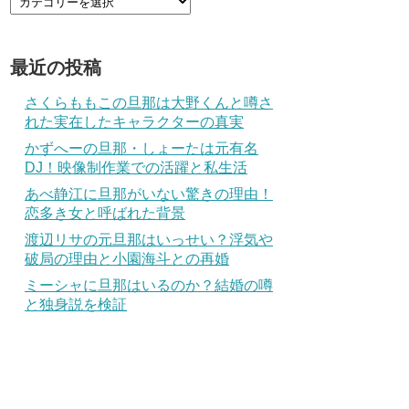
最近の投稿
さくらももこの旦那は大野くんと噂さ
れた実在したキャラクターの真実
かずへーの旦那・しょーたは元有名
DJ！映像制作業での活躍と私生活
あべ静江に旦那がいない驚きの理由！
恋多き女と呼ばれた背景
渡辺リサの元旦那はいっせい？浮気や
破局の理由と小園海斗との再婚
ミーシャに旦那はいるのか？結婚の噂
と独身説を検証