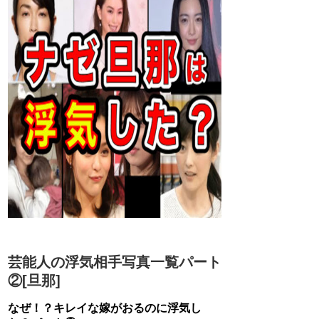
芸能人の浮気相手写真一覧パート
②[旦那]
なぜ！？キレイな嫁がおるのに浮気し