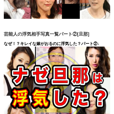
芸能人の浮気相手写真一覧パート②[旦那]
なぜ！？キレイな嫁がおるのに浮気した？パート②↓