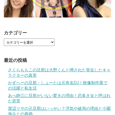
カテゴリー
最近の投稿
さくらももこの旦那は大野くんと噂された実在したキャ
ラクターの真実
かずへーの旦那・しょーたは元有名DJ！映像制作業で
の活躍と私生活
あべ静江に旦那がいない驚きの理由！恋多き女と呼ばれ
た背景
渡辺リサの元旦那はいっせい？浮気や破局の理由と小園
海斗との再婚