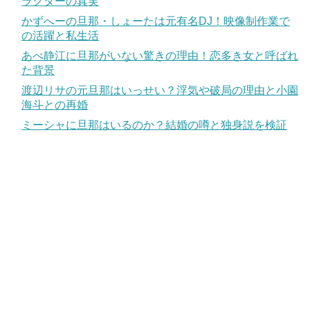
ラクターの真実
かずへーの旦那・しょーたは元有名DJ！映像制作業で
の活躍と私生活
あべ静江に旦那がいない驚きの理由！恋多き女と呼ばれ
た背景
渡辺リサの元旦那はいっせい？浮気や破局の理由と小園
海斗との再婚
ミーシャに旦那はいるのか？結婚の噂と独身説を検証