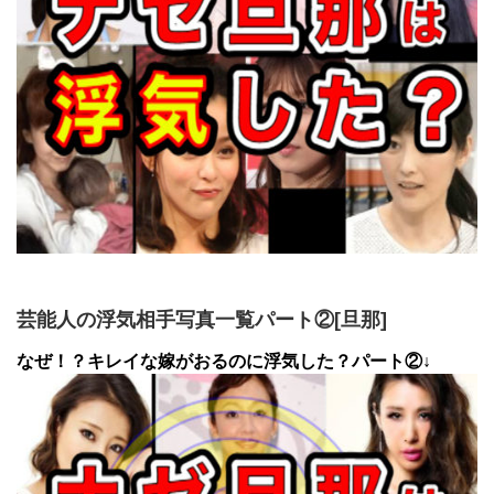
芸能人の浮気相手写真一覧パート②[旦那]
なぜ！？キレイな嫁がおるのに浮気した？パート②↓