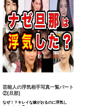
芸能人の浮気相手写真一覧パート
②[旦那]
なぜ！？キレイな嫁がおるのに浮気し