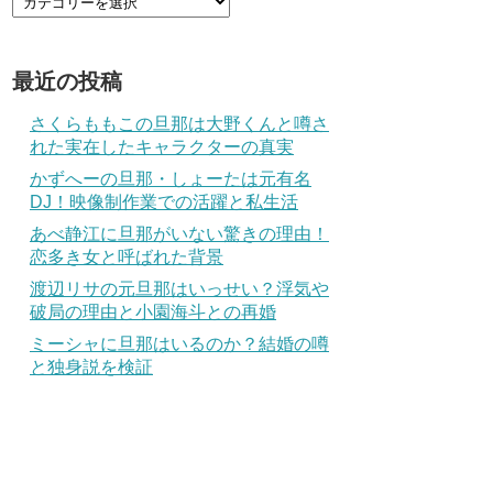
最近の投稿
さくらももこの旦那は大野くんと噂さ
れた実在したキャラクターの真実
かずへーの旦那・しょーたは元有名
DJ！映像制作業での活躍と私生活
あべ静江に旦那がいない驚きの理由！
恋多き女と呼ばれた背景
渡辺リサの元旦那はいっせい？浮気や
破局の理由と小園海斗との再婚
ミーシャに旦那はいるのか？結婚の噂
と独身説を検証