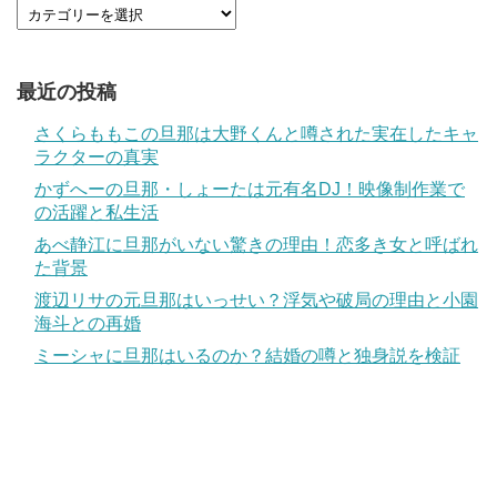
最近の投稿
さくらももこの旦那は大野くんと噂された実在したキャ
ラクターの真実
かずへーの旦那・しょーたは元有名DJ！映像制作業で
の活躍と私生活
あべ静江に旦那がいない驚きの理由！恋多き女と呼ばれ
た背景
渡辺リサの元旦那はいっせい？浮気や破局の理由と小園
海斗との再婚
ミーシャに旦那はいるのか？結婚の噂と独身説を検証