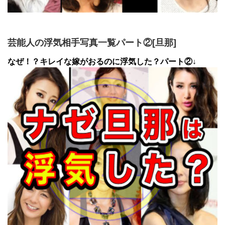
芸能人の浮気相手写真一覧パート②[旦那]
なぜ！？キレイな嫁がおるのに浮気した？パート②↓