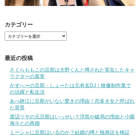
カテゴリー
最近の投稿
さくらももこの旦那は大野くんと噂された実在したキャ
ラクターの真実
かずへーの旦那・しょーたは元有名DJ！映像制作業で
の活躍と私生活
あべ静江に旦那がいない驚きの理由！恋多き女と呼ばれ
た背景
渡辺リサの元旦那はいっせい？浮気や破局の理由と小園
海斗との再婚
ミーシャに旦那はいるのか？結婚の噂と独身説を検証