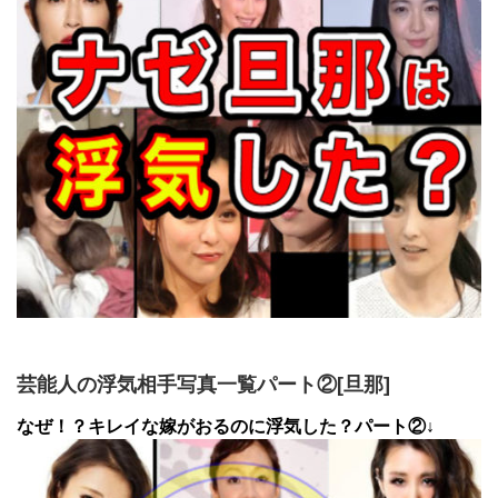
芸能人の浮気相手写真一覧パート②[旦那]
なぜ！？キレイな嫁がおるのに浮気した？パート②↓