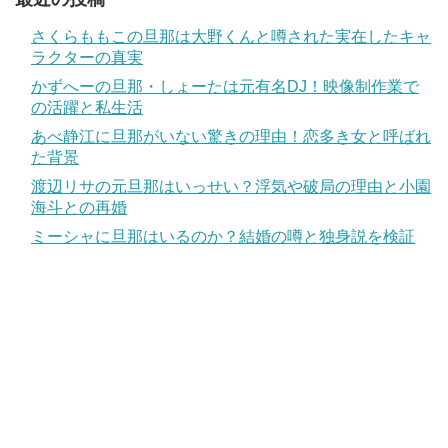
さくらももこの旦那は大野くんと噂された実在したキャ
ラクターの真実
かずへーの旦那・しょーたは元有名DJ！映像制作業で
の活躍と私生活
あべ静江に旦那がいない驚きの理由！恋多き女と呼ばれ
た背景
渡辺リサの元旦那はいっせい？浮気や破局の理由と小園
海斗との再婚
ミーシャに旦那はいるのか？結婚の噂と独身説を検証