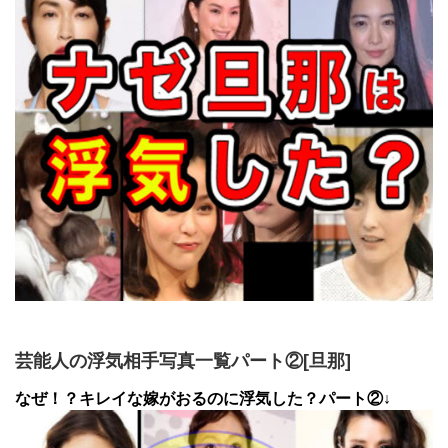
芸能人の浮気相手写真一覧パート②[旦那]
なぜ！？キレイな嫁がおるのに浮気した？パート②↓