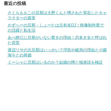
最近の投稿
さくらももこの旦那は大野くんと噂された実在したキャ
ラクターの真実
かずへーの旦那・しょーたは元有名DJ！映像制作業で
の活躍と私生活
あべ静江に旦那がいない驚きの理由！恋多き女と呼ばれ
た背景
渡辺リサの元旦那はいっせい？浮気や破局の理由と小園
海斗との再婚
ミーシャに旦那はいるのか？結婚の噂と独身説を検証