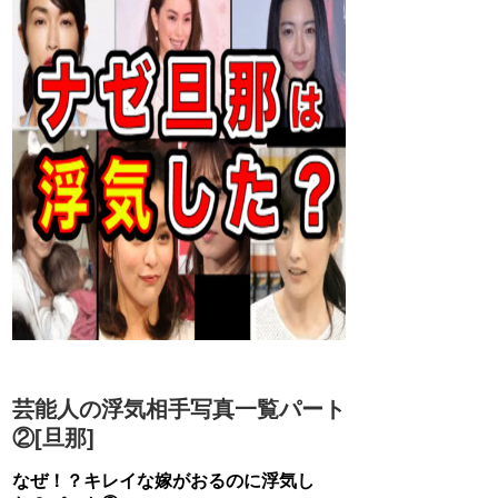
芸能人の浮気相手写真一覧パート
②[旦那]
なぜ！？キレイな嫁がおるのに浮気し