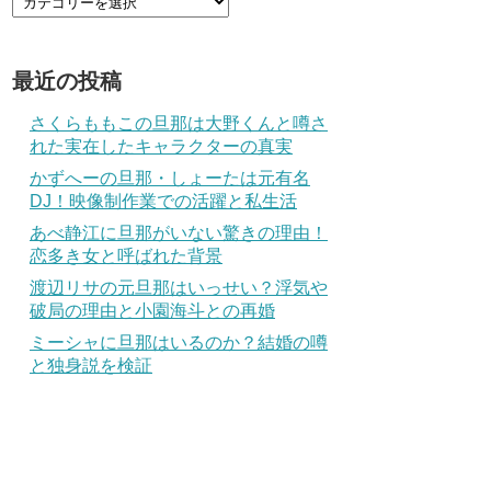
最近の投稿
さくらももこの旦那は大野くんと噂さ
れた実在したキャラクターの真実
かずへーの旦那・しょーたは元有名
DJ！映像制作業での活躍と私生活
あべ静江に旦那がいない驚きの理由！
恋多き女と呼ばれた背景
渡辺リサの元旦那はいっせい？浮気や
破局の理由と小園海斗との再婚
ミーシャに旦那はいるのか？結婚の噂
と独身説を検証