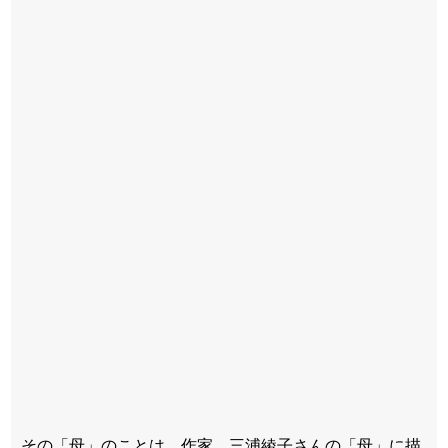
その「母」のことは、作家、三浦綾子さんの「母」に描