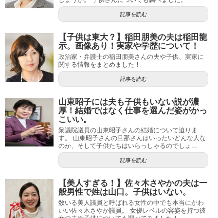
記事を読む
【子供は東大？】稲田朋美の夫は稲田龍
示。画像あり！実家や学歴について！
政治家・弁護士の稲田朋美さんの夫や子供、実家に
関する情報をまとめました！
記事を読む
山東昭子には夫も子供もいない説が濃
厚！結婚ではなく仕事を選んだ姿がかっ
こいい。
衆議院議員の山東昭子さんの結婚について迫りま
す。 山東昭子さんの旦那さんはいったいどんな人な
のか、そして子供たちはいらっしゃるのでしょ...
記事を読む
【美人すぎる！】佐々木さやかの夫は一
般男性で姓は山口。子供はいない。
数いる美人議員と呼ばれる女性の中でも本当にかわ
いい佐々木さやか議員。 女優レベルの容姿を持つ彼