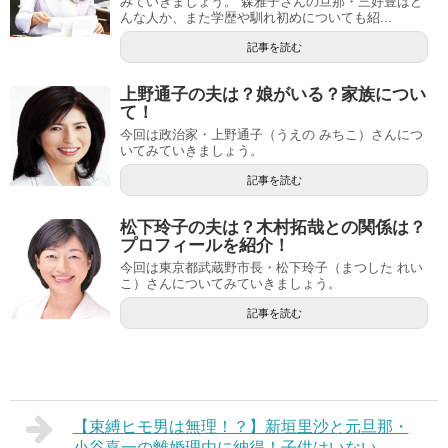
みていきましょう。 森雅子さんの旦那・三好豊はど
んな人か、また学歴や馴れ初めについても紹...
記事を読む
上野通子の夫は？娘がいる？家族につい
て！
今回は政治家・上野通子（うえの みちこ）さんにつ
いてみていきましょう。
記事を読む
松下玲子の夫は？木村拓哉との関係は？
プロフィールを紹介！
今回は東京都武蔵野市長・松下玲子（まつした れい
こ）さんについてみていきましょう。
記事を読む
【束縛ヒモ男は無理！？】新垣里沙と元旦那・
小谷嘉一の離婚理由に納得！子供はいない。