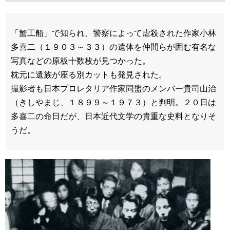
「蟹工船」で知られ、警察によって虐殺された作家小林
多喜二（１９０３～３３）の遺体を仲間らが囲む有名な
写真などの原板十数枚が見つかった。
枕元に遺族が座る別カットも発見された。
撮影者も日本プロレタリア作家同盟のメンバー貴司山治
（きしやまじ、１８９９～１９７３）と判明。２０日は
多喜二の命日だが、日本近代文学の貴重な史料となりそ
うだ。