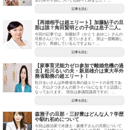
女の夫や子供についても調べてみました！ ...
記事を読む
【再婚相手は超エリート】加藤鮎子の旦
那は誰？角田賢明との子供は息子二人。
今回の記事では、加藤鮎子（かとう あゆこ）さんの
旦那さんについて、見ていきます。 実は一度離婚し
ており、再婚しているんですよね！ ...
記事を読む
【家事育児能力ゼロ参加で離婚危機の過
去】松川るいの夫・新居雄介は東大卒外
務省勤務の超エリート！
松川るいさんは外務省出身の超エリートの女性であ
り、片山さつきさんの新ライバルになる？と話題に
なっております。 現在は参議院議員ですが、...
記事を読む
森雅子の旦那・三好豊はどんな人？学歴
や馴れ初めについて
今回は政治家で弁護士・森雅子さんの旦那について