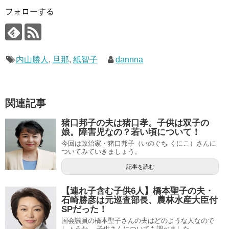
フォローする
内山勝人
,
旦那
,
紙智子
dannna
関連記事
猪口邦子の夫は猪口孝。子供は双子の
娘。障害児なの？若い頃について！
今回は政治家・猪口邦子（いのぐち くにこ）さんに
ついてみていきましょう。
記事を読む
【連れ子含む子供6人】橋本聖子の夫・
石崎勝彦は元巡査部長、農林水産大臣付
SPだった！
国会議員の橋本聖子さんの夫はどのような人なので
しょうか。 子供さんについても調べました。