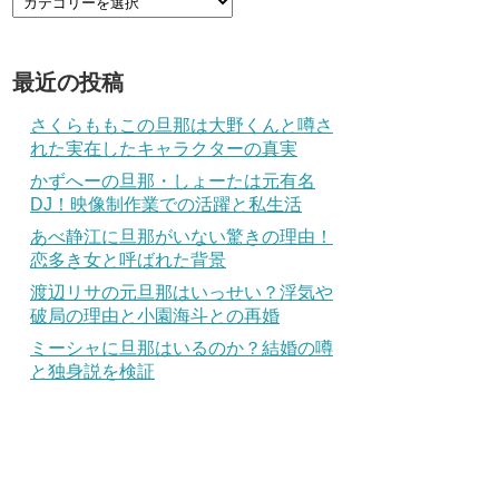
最近の投稿
さくらももこの旦那は大野くんと噂さ
れた実在したキャラクターの真実
かずへーの旦那・しょーたは元有名
DJ！映像制作業での活躍と私生活
あべ静江に旦那がいない驚きの理由！
恋多き女と呼ばれた背景
渡辺リサの元旦那はいっせい？浮気や
破局の理由と小園海斗との再婚
ミーシャに旦那はいるのか？結婚の噂
と独身説を検証