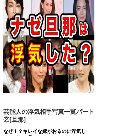
芸能人の浮気相手写真一覧パート
②[旦那]
なぜ！？キレイな嫁がおるのに浮気し