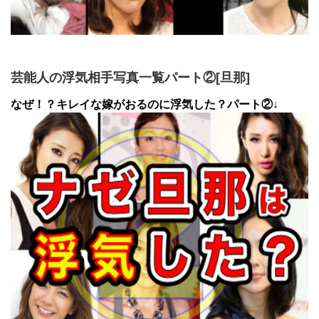
芸能人の浮気相手写真一覧パート②[旦那]
なぜ！？キレイな嫁がおるのに浮気した？パート②↓