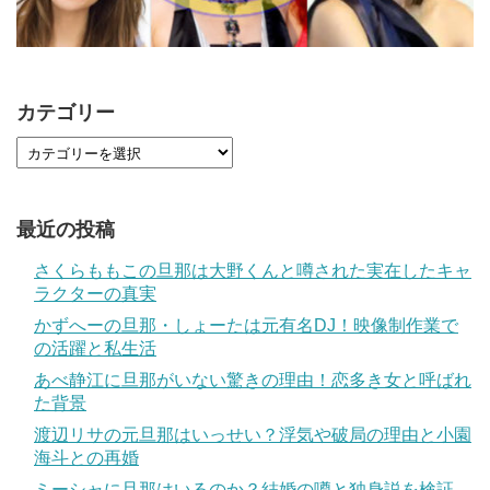
カテゴリー
最近の投稿
さくらももこの旦那は大野くんと噂された実在したキャ
ラクターの真実
かずへーの旦那・しょーたは元有名DJ！映像制作業で
の活躍と私生活
あべ静江に旦那がいない驚きの理由！恋多き女と呼ばれ
た背景
渡辺リサの元旦那はいっせい？浮気や破局の理由と小園
海斗との再婚
ミーシャに旦那はいるのか？結婚の噂と独身説を検証