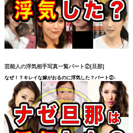
芸能人の浮気相手写真一覧パート②[旦那]
なぜ！？キレイな嫁がおるのに浮気した？パート②↓