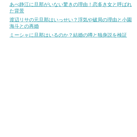
あべ静江に旦那がいない驚きの理由！恋多き女と呼ばれ
た背景
渡辺リサの元旦那はいっせい？浮気や破局の理由と小園
海斗との再婚
ミーシャに旦那はいるのか？結婚の噂と独身説を検証