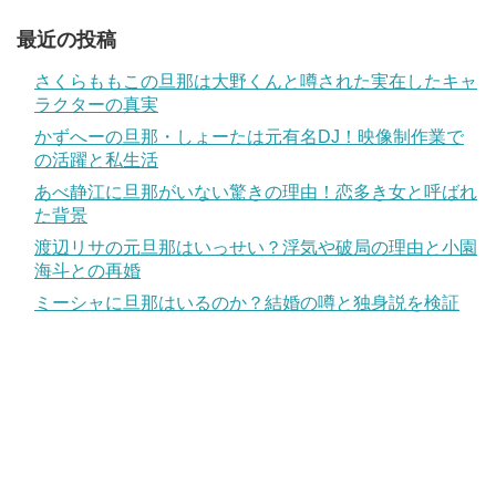
最近の投稿
さくらももこの旦那は大野くんと噂された実在したキャ
ラクターの真実
かずへーの旦那・しょーたは元有名DJ！映像制作業で
の活躍と私生活
あべ静江に旦那がいない驚きの理由！恋多き女と呼ばれ
た背景
渡辺リサの元旦那はいっせい？浮気や破局の理由と小園
海斗との再婚
ミーシャに旦那はいるのか？結婚の噂と独身説を検証