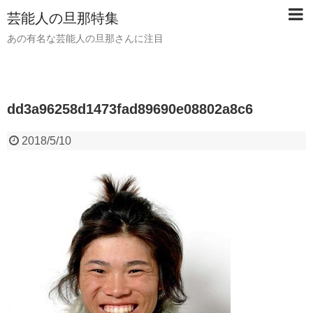
芸能人の旦那特集
あの有名な芸能人の旦那さんに注目
dd3a96258d1473fad89690e08802a8c6
2018/5/10