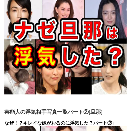
芸能人の浮気相手写真一覧パート②[旦那]
なぜ！？キレイな嫁がおるのに浮気した？パート②↓