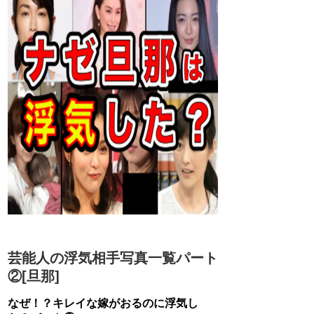
芸能人の浮気相手写真一覧パート
②[旦那]
なぜ！？キレイな嫁がおるのに浮気し