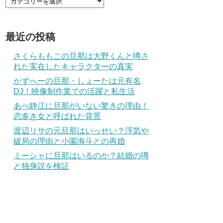
最近の投稿
さくらももこの旦那は大野くんと噂さ
れた実在したキャラクターの真実
かずへーの旦那・しょーたは元有名
DJ！映像制作業での活躍と私生活
あべ静江に旦那がいない驚きの理由！
恋多き女と呼ばれた背景
渡辺リサの元旦那はいっせい？浮気や
破局の理由と小園海斗との再婚
ミーシャに旦那はいるのか？結婚の噂
と独身説を検証