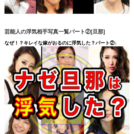
芸能人の浮気相手写真一覧パート②[旦那]
なぜ！？キレイな嫁がおるのに浮気した？パート②↓