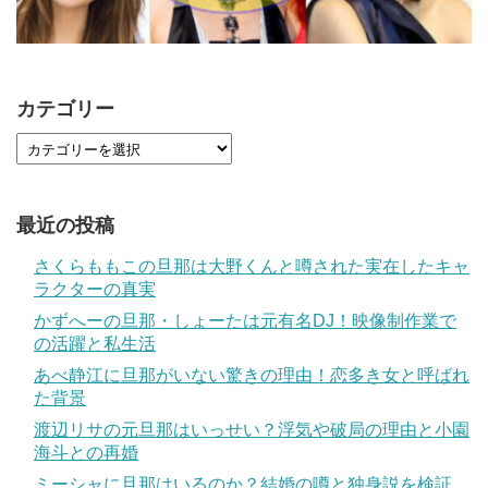
カテゴリー
最近の投稿
さくらももこの旦那は大野くんと噂された実在したキャ
ラクターの真実
かずへーの旦那・しょーたは元有名DJ！映像制作業で
の活躍と私生活
あべ静江に旦那がいない驚きの理由！恋多き女と呼ばれ
た背景
渡辺リサの元旦那はいっせい？浮気や破局の理由と小園
海斗との再婚
ミーシャに旦那はいるのか？結婚の噂と独身説を検証