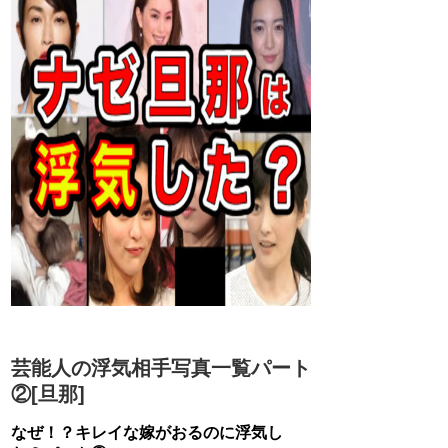
芸能人の浮気相手写真一覧パート
②[旦那]
なぜ！？キレイな嫁がおるのに浮気し