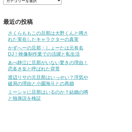
最近の投稿
さくらももこの旦那は大野くんと噂さ
れた実在したキャラクターの真実
かずへーの旦那・しょーたは元有名
DJ！映像制作業での活躍と私生活
あべ静江に旦那がいない驚きの理由！
恋多き女と呼ばれた背景
渡辺リサの元旦那はいっせい？浮気や
破局の理由と小園海斗との再婚
ミーシャに旦那はいるのか？結婚の噂
と独身説を検証