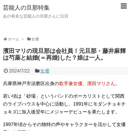
芸能人の旦那特集
あの有名な芸能人の旦那さんに注目
ホーム
女優
濱田マリの現旦那は会社員！元旦那・藤井麻輝
は芍薬と結婚(＝再婚)した？娘は一人。
2024/7/22
女優
兵庫県神戸市須磨区出身の
歌手兼女優、濱田マリさん。
若い頃は「砂場」というバンドのボーカリストとして関西
のライブハウスを中心に活動し、
1991年にモダンチョキチ
ョキズに加入後翌年にメジャーデビュー
を果たします。
1997年頃からその独特の声やキャラクターを活かして女優