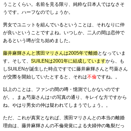
うことくらい。名前を見る限り、純粋な日本人ではなさそ
うです。ハーフなのでしょうか。
男女でユニットを組んでいるということは、それなりに仲
が良いということですよね。いつしか、二人の間は恋仲で
あるという噂が立ち始めました。
藤井麻輝さんと濱田マリさんは2005年で離婚
となっていま
す。そして、
SUILENは2001年に結成しています
から、も
しSUILENが誕生した時点ですでに藤井麻輝さんと芍薬さん
が交際を開始していたとすると、それは
不倫
ですね。。
以上のことは、ファンの間の噂・憶測でしかないのです
が。。まぁ芍薬さんは↑の写真の通り、キレイな方ですから
ね。やはり男女の仲は疑われてしまうでしょう。。
ただ、これが真実となれば、濱田マリさんとの本当の離婚
理由は、藤井麻輝さんの不倫発覚による夫婦仲の亀裂だっ