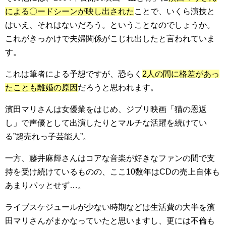
による〇ードシーンが映し出された
ことで、いくら演技と
はいえ、それはないだろう。ということなのでしょうか。
これがきっかけで夫婦関係がこじれ出したと言われていま
す。
これは筆者による予想ですが、恐らく
2人の間に格差があっ
たことも離婚の原因
だろうと思われます。
濱田マリさんは女優業をはじめ、ジブリ映画「猫の恩返
し」で声優として出演したりと
マルチな活躍を続けてい
る”超売れっ子芸能人”。
一方、藤井麻輝さんはコアな音楽が好きなファンの間で支
持を受け続けているものの、ここ10数年はCDの売上自体も
あまりパッとせず…。
ライブスケジュールが少ない時期などは生活費の大半を濱
田マリさんがまかなっていたと思いますし、更には不倫も