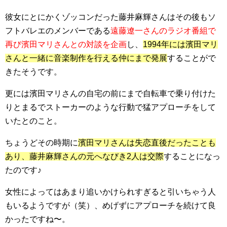
彼女にとにかくゾッコンだった藤井麻輝さんはその後もソ
フトバレエのメンバーである
遠藤遼一さんのラジオ番組で
再び濱田マリさんとの対談を企画
し、
1994年には濱田マリ
さんと一緒に音楽制作を行える仲にまで発展
することがで
きたそうです。
更には濱田マリさんの自宅の前にまで自転車で乗り付けた
りと
まるでストーカーのような行動で猛アプローチ
をして
いたとのこと。
ちょうどその時期に
濱田マリさんは失恋直後だったことも
あり、藤井麻輝さんの元へなびき2人は交際
することになっ
たのです♪
女性によってはあまり追いかけられすぎると引いちゃう人
もいるようですが（笑）、めげずにアプローチを続けて良
かったですね〜。