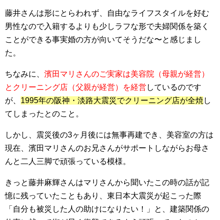
藤井さんは形にとらわれず、自由なライフスタイルを好む
男性なので入籍するよりも少しラフな形で夫婦関係を築く
ことができる事実婚の方が向いてそうだな〜と感じまし
た。
ちなみに、
濱田マリさんのご実家は美容院（母親が経営）
とクリーニング店（父親が経営）を経営
しているのです
が、
1995年の阪神・淡路大震災でクリーニング店が全焼
し
てしまったとのこと。
しかし、
震災後の3ヶ月後には無事再建
でき、美容室の方は
現在、濱田マリさんのお兄さんがサポートしながらお母さ
んと二人三脚で頑張っている模様。
きっと藤井麻輝さんはマリさんから聞いたこの時の話が記
憶に残っていたこともあり、
東日本大震災が起こった際
「自分も被災した人の助けになりたい！」と、建築関係の