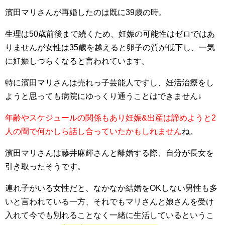
濱田マリさんが再婚したのは既に39歳の時。
生理は50歳前後まで続くため、妊娠の可能性はゼロではあ
りませんが
女性は35歳を越えると卵子の質が低下し、一気
に妊娠しづらくなる
と言われています。
特に濱田マリさんは売れっ子芸能人ですし、妊活治療をし
ようと思っても病院にゆっくり通うことはできません↓
年齢やスケジュールの関係もあり妊娠&出産は諦めようと2
人の間で何かしら話し合っていたかもしれません
ね。
濱田マリさんは藤井麻輝さんと離婚する際、自分が長女を
引き取ったそうです。
連れ子がいる女性だと、なかなか結婚をOKしない男性も多
いと言われている一方、それでもマリさんと娘さんを受け
入れて今でも別れることなく一緒に生活しているというこ