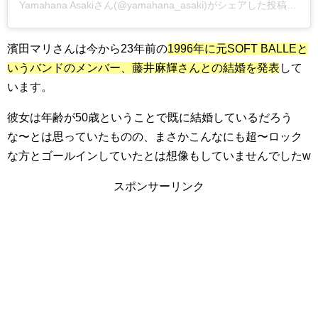
Yamahana Asakiさん(@yamahana_asaki)がシェアした投稿 –
20
濱田マリさんは今から23年前の
1996年に元SOFT BALLEと
いうバンドのメンバー、藤井麻輝さんとの結婚を発表
して
います。
彼女は年齢が50歳ということで既に結婚しているだろう
な〜とは思っていたものの、まさかこんなにも超〜ロック
な方とゴールインしていたとは想像もしていませんでしたw
スポンサーリンク