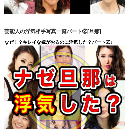
芸能人の浮気相手写真一覧パート②[旦那]
なぜ！？キレイな嫁がおるのに浮気した？パート②↓