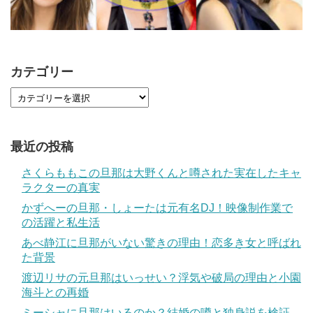
カテゴリー
最近の投稿
さくらももこの旦那は大野くんと噂された実在したキャ
ラクターの真実
かずへーの旦那・しょーたは元有名DJ！映像制作業で
の活躍と私生活
あべ静江に旦那がいない驚きの理由！恋多き女と呼ばれ
た背景
渡辺リサの元旦那はいっせい？浮気や破局の理由と小園
海斗との再婚
ミーシャに旦那はいるのか？結婚の噂と独身説を検証