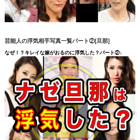
芸能人の浮気相手写真一覧パート②[旦那]
なぜ！？キレイな嫁がおるのに浮気した？パート②↓