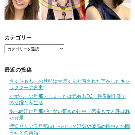
カテゴリー
最近の投稿
さくらももこの旦那は大野くんと噂された実在したキャ
ラクターの真実
かずへーの旦那・しょーたは元有名DJ！映像制作業で
の活躍と私生活
あべ静江に旦那がいない驚きの理由！恋多き女と呼ばれ
た背景
渡辺リサの元旦那はいっせい？浮気や破局の理由と小園
海斗との再婚