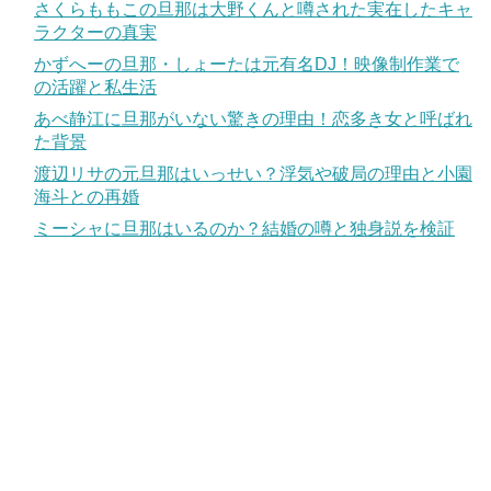
さくらももこの旦那は大野くんと噂された実在したキャ
ラクターの真実
かずへーの旦那・しょーたは元有名DJ！映像制作業で
の活躍と私生活
あべ静江に旦那がいない驚きの理由！恋多き女と呼ばれ
た背景
渡辺リサの元旦那はいっせい？浮気や破局の理由と小園
海斗との再婚
ミーシャに旦那はいるのか？結婚の噂と独身説を検証