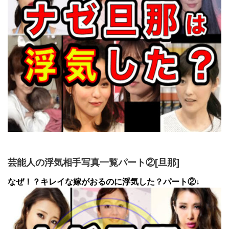
芸能人の浮気相手写真一覧パート②[旦那]
なぜ！？キレイな嫁がおるのに浮気した？パート②↓