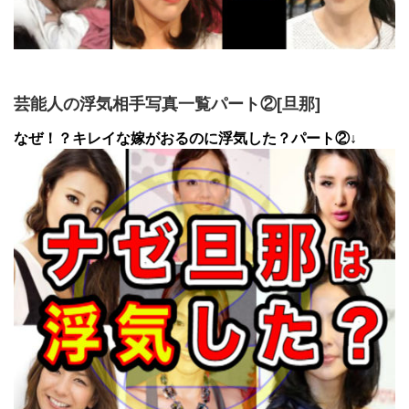
芸能人の浮気相手写真一覧パート②[旦那]
なぜ！？キレイな嫁がおるのに浮気した？パート②↓