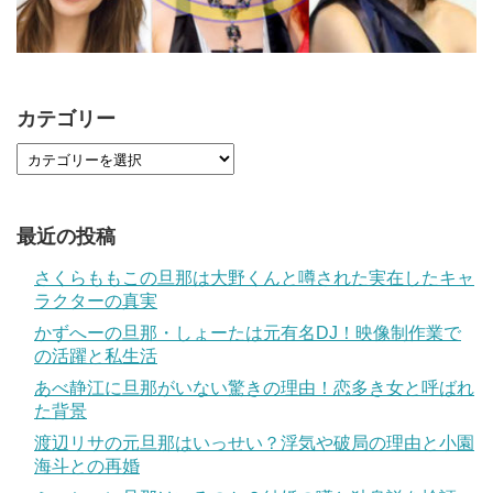
カテゴリー
最近の投稿
さくらももこの旦那は大野くんと噂された実在したキャ
ラクターの真実
かずへーの旦那・しょーたは元有名DJ！映像制作業で
の活躍と私生活
あべ静江に旦那がいない驚きの理由！恋多き女と呼ばれ
た背景
渡辺リサの元旦那はいっせい？浮気や破局の理由と小園
海斗との再婚