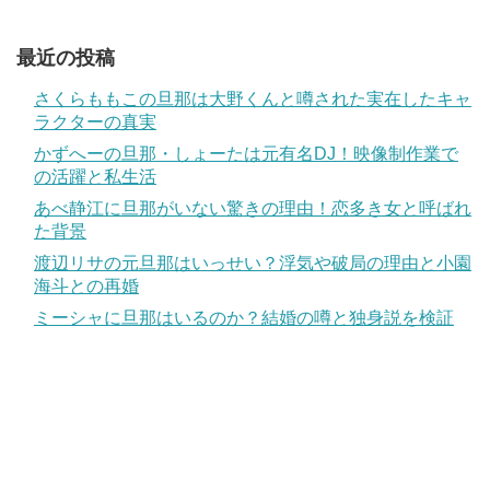
最近の投稿
さくらももこの旦那は大野くんと噂された実在したキャ
ラクターの真実
かずへーの旦那・しょーたは元有名DJ！映像制作業で
の活躍と私生活
あべ静江に旦那がいない驚きの理由！恋多き女と呼ばれ
た背景
渡辺リサの元旦那はいっせい？浮気や破局の理由と小園
海斗との再婚
ミーシャに旦那はいるのか？結婚の噂と独身説を検証