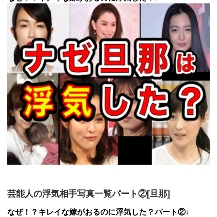
芸能人の浮気相手写真一覧パート②[旦那]
なぜ！？キレイな嫁がおるのに浮気した？パート②↓