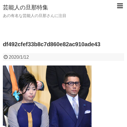
芸能人の旦那特集
あの有名な芸能人の旦那さんに注目
df492cfef33b8c7d860e82ac910ade43
2020/1/12