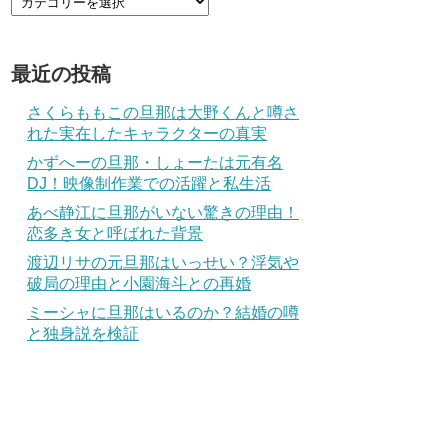
最近の投稿
さくらももこの旦那は大野くんと噂さ
れた実在したキャラクターの真実
かずへーの旦那・しょーたは元有名
DJ！映像制作業での活躍と私生活
あべ静江に旦那がいない驚きの理由！
恋多き女と呼ばれた背景
渡辺リサの元旦那はいっせい？浮気や
破局の理由と小園海斗との再婚
ミーシャに旦那はいるのか？結婚の噂
と独身説を検証