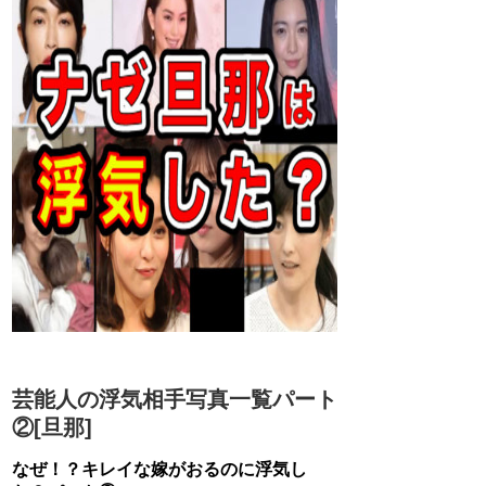
芸能人の浮気相手写真一覧パート
②[旦那]
なぜ！？キレイな嫁がおるのに浮気し