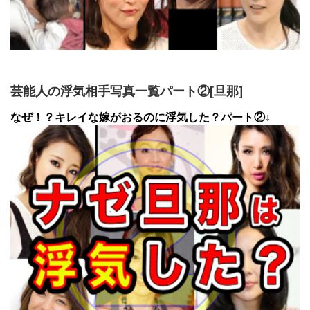
芸能人の浮気相手写真一覧パート②[旦那]
なぜ！？キレイな嫁がおるのに浮気した？パート②↓