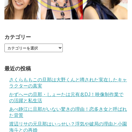
カテゴリー
最近の投稿
さくらももこの旦那は大野くんと噂された実在したキャ
ラクターの真実
かずへーの旦那・しょーたは元有名DJ！映像制作業で
の活躍と私生活
あべ静江に旦那がいない驚きの理由！恋多き女と呼ばれ
た背景
渡辺リサの元旦那はいっせい？浮気や破局の理由と小園
海斗との再婚