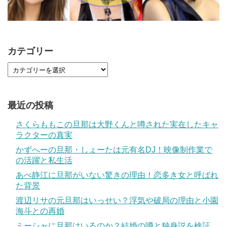
カテゴリー
最近の投稿
さくらももこの旦那は大野くんと噂された実在したキャ
ラクターの真実
かずへーの旦那・しょーたは元有名DJ！映像制作業で
の活躍と私生活
あべ静江に旦那がいない驚きの理由！恋多き女と呼ばれ
た背景
渡辺リサの元旦那はいっせい？浮気や破局の理由と小園
海斗との再婚
ミーシャに旦那はいるのか？結婚の噂と独身説を検証