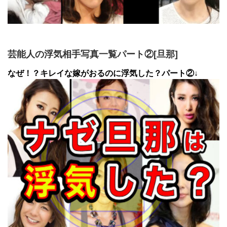
芸能人の浮気相手写真一覧パート②[旦那]
なぜ！？キレイな嫁がおるのに浮気した？パート②↓