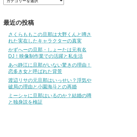
最近の投稿
さくらももこの旦那は大野くんと噂さ
れた実在したキャラクターの真実
かずへーの旦那・しょーたは元有名
DJ！映像制作業での活躍と私生活
あべ静江に旦那がいない驚きの理由！
恋多き女と呼ばれた背景
渡辺リサの元旦那はいっせい？浮気や
破局の理由と小園海斗との再婚
ミーシャに旦那はいるのか？結婚の噂
と独身説を検証