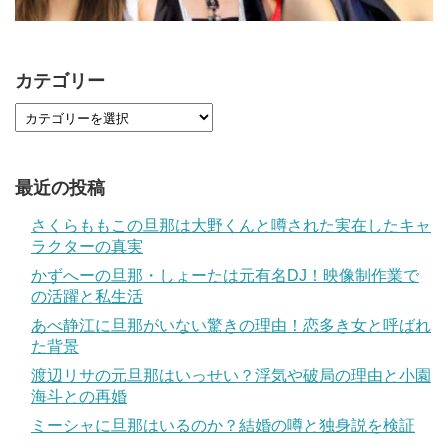
カテゴリー
最近の投稿
さくらももこの旦那は大野くんと噂された実在したキャ
ラクターの真実
かずへーの旦那・しょーたは元有名DJ！映像制作業で
の活躍と私生活
あべ静江に旦那がいない驚きの理由！恋多き女と呼ばれ
た背景
渡辺リサの元旦那はいっせい？浮気や破局の理由と小園
海斗との再婚
ミーシャに旦那はいるのか？結婚の噂と独身説を検証