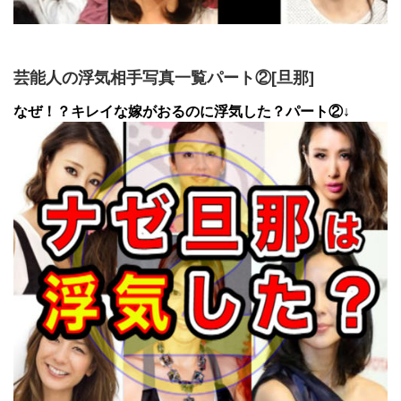
芸能人の浮気相手写真一覧パート②[旦那]
なぜ！？キレイな嫁がおるのに浮気した？パート②↓