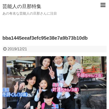
芸能人の旦那特集
あの有名な芸能人の旦那さんに注目
bba1445eeaf3efc95e38e7a9b73b10db
2019/12/21