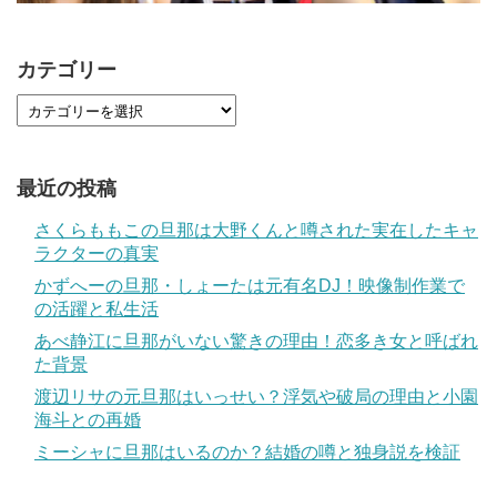
カテゴリー
最近の投稿
さくらももこの旦那は大野くんと噂された実在したキャ
ラクターの真実
かずへーの旦那・しょーたは元有名DJ！映像制作業で
の活躍と私生活
あべ静江に旦那がいない驚きの理由！恋多き女と呼ばれ
た背景
渡辺リサの元旦那はいっせい？浮気や破局の理由と小園
海斗との再婚
ミーシャに旦那はいるのか？結婚の噂と独身説を検証