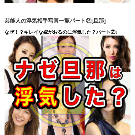
芸能人の浮気相手写真一覧パート②[旦那]
なぜ！？キレイな嫁がおるのに浮気した？パート②↓