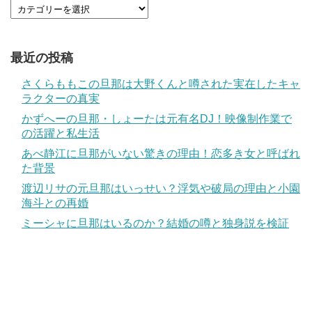
最近の投稿
さくらももこの旦那は大野くんと噂された実在したキャ
ラクターの真実
かずへーの旦那・しょーたは元有名DJ！映像制作業で
の活躍と私生活
あべ静江に旦那がいない驚きの理由！恋多き女と呼ばれ
た背景
渡辺リサの元旦那はいっせい？浮気や破局の理由と小園
海斗との再婚
ミーシャに旦那はいるのか？結婚の噂と独身説を検証